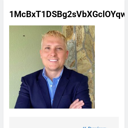
1McBxT1DSBg2sVbXGclOYqw