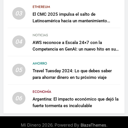
ETHEREUM
03
El CMC 2025 impulsa el salto de
Latinoamérica hacia un mantenimiento
predictivo y sostenible
NOTICIAS
04
AWS reconoce a Escala 24×7 con la
Competencia en GenAI: un nuevo hito en su
expertise de inteligencia artificial empresarial
AHORRO
05
Travel Tuesday 2024: Lo que debes saber
para ahorrar dinero en tu próximo viaje
ECONOMÍA
06
Argentina: El impacto económico que dejó la
fuerte tormenta es incalculable
Mi Dinero 2026. Powered By
.
BlazeThemes