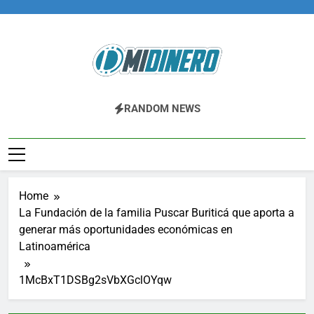
Skip
to
content
Midinero.co
Fintech, Criptomonedas
RANDOM NEWS
Home
La Fundación de la familia Puscar Buriticá que aporta a
generar más oportunidades económicas en
Latinoamérica
1McBxT1DSBg2sVbXGclOYqw