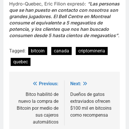
Hydro-Quebec, Eric Filion expresó:
“Las personas
que se han puesto en contacto con nosotros son
grandes jugadores. El Bell Centre en Montreal
consume el equivalente a 5 megavatios de
potencia, y los clientes que nos han buscado
consumen desde 5 hasta cientos de megavatios”
.
Tagged:
bitcoin
canada
criptomineria
quebec
Previous:
Next:
Post
navigation
Bitco habilitó de
Dueños de gatos
nuevo la compra de
extraviados ofrecen
Bitcoin por medio de
$100 mil en bitcoins
sus cajeros
como recompensa
automáticos