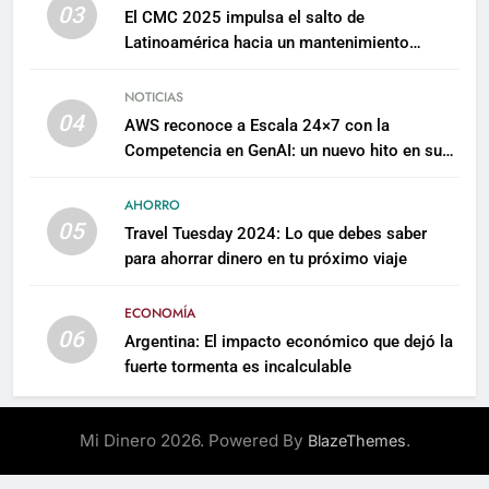
03
El CMC 2025 impulsa el salto de
Latinoamérica hacia un mantenimiento
predictivo y sostenible
NOTICIAS
04
AWS reconoce a Escala 24×7 con la
Competencia en GenAI: un nuevo hito en su
expertise de inteligencia artificial empresarial
AHORRO
05
Travel Tuesday 2024: Lo que debes saber
para ahorrar dinero en tu próximo viaje
ECONOMÍA
06
Argentina: El impacto económico que dejó la
fuerte tormenta es incalculable
Mi Dinero 2026. Powered By
.
BlazeThemes