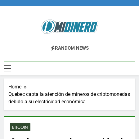
Skip
to
content
Midinero.co
Fintech, Criptomonedas
RANDOM NEWS
Home
Quebec capta la atención de mineros de criptomonedas
debido a su electricidad económica
BITCOIN