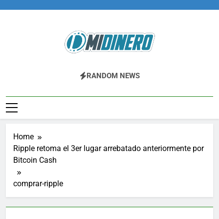
Skip
to
content
Midinero.co
Fintech, Criptomonedas
RANDOM NEWS
Home
Ripple retoma el 3er lugar arrebatado anteriormente por
Bitcoin Cash
comprar-ripple