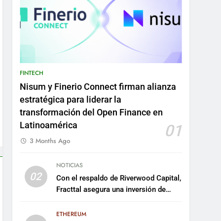
FINTECH
Nisum y Finerio Connect firman alianza
estratégica para liderar la
transformación del Open Finance en
Latinoamérica
01
3 Months Ago
NOTICIAS
02
Con el respaldo de Riverwood Capital,
Fracttal asegura una inversión de
US$35 millones para escalar su
plataforma
ETHEREUM