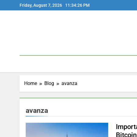
Skip
Friday, August 7, 2026
11:34:26 PM
to
content
Home
Blog
avanza
avanza
Import
Bitcoin