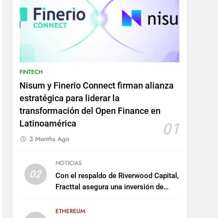
FINTECH
Nisum y Finerio Connect firman alianza
estratégica para liderar la
transformación del Open Finance en
Latinoamérica
01
3 Months Ago
NOTICIAS
02
Con el respaldo de Riverwood Capital,
Fracttal asegura una inversión de
US$35 millones para escalar su
plataforma
ETHEREUM