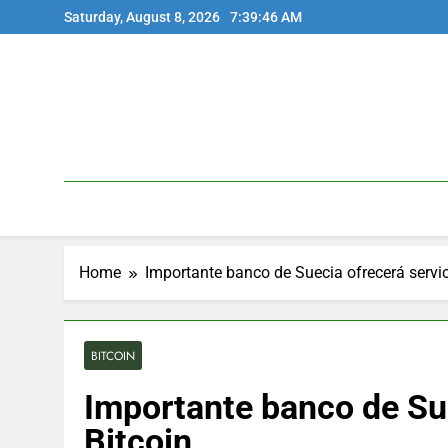
Skip
Saturday, August 8, 2026
7:39:46 AM
to
content
Home
Importante banco de Suecia ofrecerá servic
BITCOIN
Importante banco de Sue
Bitcoin