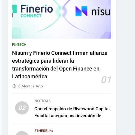
FINTECH
Nisum y Finerio Connect firman alianza
estratégica para liderar la
transformación del Open Finance en
Latinoamérica
01
3 Months Ago
NOTICIAS
02
Con el respaldo de Riverwood Capital,
Fracttal asegura una inversión de
US$35 millones para escalar su
plataforma
ETHEREUM