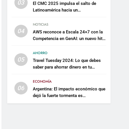
03
El CMC 2025 impulsa el salto de
Latinoamérica hacia un
mantenimiento predictivo y
sostenible
NOTICIAS
04
AWS reconoce a Escala 24×7 con la
Competencia en GenAI: un nuevo hito
en su expertise de inteligencia
artificial empresarial
AHORRO
05
Travel Tuesday 2024: Lo que debes
saber para ahorrar dinero en tu
próximo viaje
ECONOMÍA
06
Argentina: El impacto económico que
dejó la fuerte tormenta es
incalculable