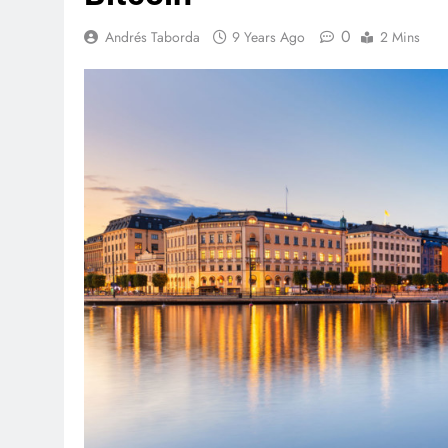
0
Andrés Taborda
9 Years Ago
2 Mins