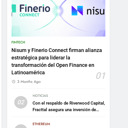
FINTECH
Nisum y Finerio Connect firman alianza
estratégica para liderar la
transformación del Open Finance en
Latinoamérica
01
3 Months Ago
NOTICIAS
02
Con el respaldo de Riverwood Capital,
Fracttal asegura una inversión de
US$35 millones para escalar su
plataforma
ETHEREUM