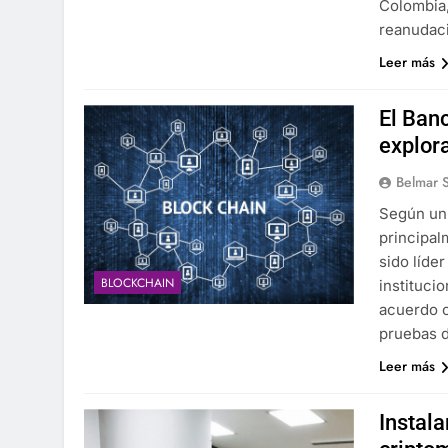
Colombia,
reanudac
Leer más
El Ban
explora
Belmar S
Según un
principal
sido líde
BLOCKCHAIN
instituci
acuerdo c
pruebas d
Leer más
Instala