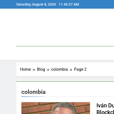
Skip
Saturday, August 8, 2026
11:46:38 AM
to
content
Home
Blog
colombia
Page 2
colombia
Iván D
Blockc