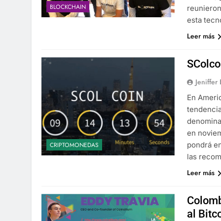
BLOCKCHAIN
reunieron
esta tecn
Leer más
SColco
Jeniffer
En Americ
tendencia
denominad
en noviem
pondrá en
CRIPTOMONEDAS
las recom
Leer más
Colomb
al Bitc