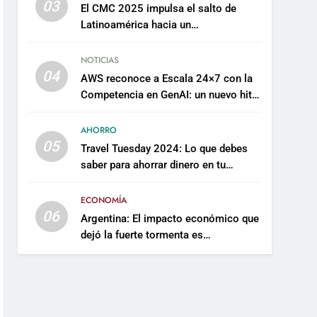
03
El CMC 2025 impulsa el salto de
Latinoamérica hacia un
mantenimiento predictivo y
sostenible
NOTICIAS
04
AWS reconoce a Escala 24×7 con la
Competencia en GenAI: un nuevo hito
en su expertise de inteligencia
artificial empresarial
AHORRO
05
Travel Tuesday 2024: Lo que debes
saber para ahorrar dinero en tu
próximo viaje
ECONOMÍA
06
Argentina: El impacto económico que
dejó la fuerte tormenta es
incalculable