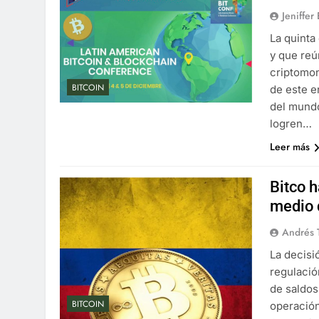
Jeniffer
La quinta
y que reú
criptomon
BITCOIN
de este e
del mundo
logren…
Leer más
Bitco h
medio 
Andrés 
La decisi
regulació
de saldos
BITCOIN
operación