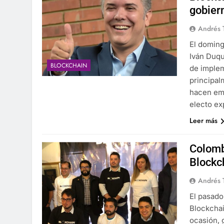
gobier
Andrés 
El doming
Iván Duqu
BLOCKCHAIN
de implem
principal
hacen emp
electo ex
Leer más
Colomb
Blockc
Andrés 
El pasado
Blockchai
ocasión, 