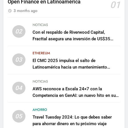
Open Finance en Latinoamérica
01
3 months ago
NOTICIAS
02
Con el respaldo de Riverwood Capital,
Fracttal asegura una inversión de US$35
millones para escalar su plataforma
ETHEREUM
03
El CMC 2025 impulsa el salto de
Latinoamérica hacia un mantenimiento
predictivo y sostenible
NOTICIAS
04
AWS reconoce a Escala 24×7 con la
Competencia en GenAI: un nuevo hito en su
expertise de inteligencia artificial empresarial
AHORRO
05
Travel Tuesday 2024: Lo que debes saber
para ahorrar dinero en tu próximo viaje