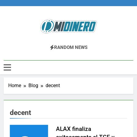
Skip
to
content
Midinero.co
Fintech, Criptomonedas
RANDOM NEWS
Home
Blog
decent
decent
ALAX finaliza