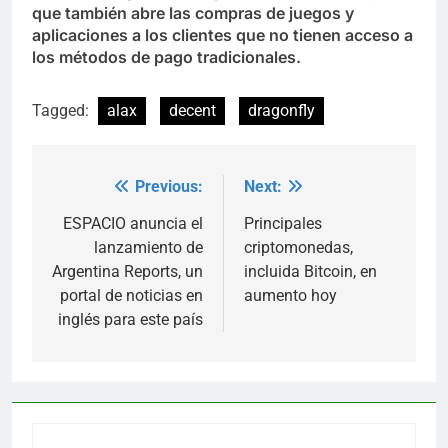
que también abre las compras de juegos y
aplicaciones a los clientes que no tienen acceso a
los métodos de pago tradicionales.
Tagged:
alax
decent
dragonfly
Previous:
Next:
Post
navigation
ESPACIO anuncia el
Principales
lanzamiento de
criptomonedas,
Argentina Reports, un
incluida Bitcoin, en
portal de noticias en
aumento hoy
inglés para este país