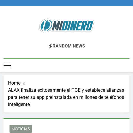
Skip
to
content
Midinero.co
Fintech, Criptomonedas
RANDOM NEWS
Home
ALAX finaliza exitosamente el TGE y establece alianzas
para tener su app preinstalada en millones de teléfonos
inteligente
NOTICIAS