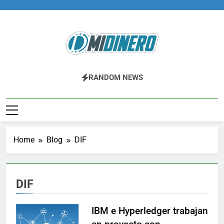
Skip
to
content
Midinero.co
Fintech, Criptomonedas
RANDOM NEWS
Home
Blog
DIF
DIF
IBM e Hyperledger trabajan