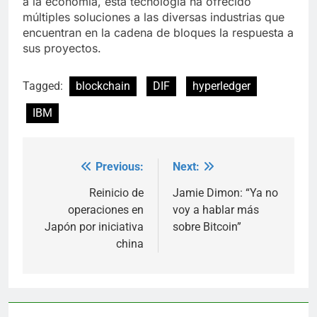
a la economía, esta tecnología ha ofrecido
múltiples soluciones a las diversas industrias que
encuentran en la cadena de bloques la respuesta a
sus proyectos.
Tagged:
blockchain
DIF
hyperledger
IBM
Previous:
Next:
Post
navigation
Reinicio de
Jamie Dimon: “Ya no
operaciones en
voy a hablar más
Japón por iniciativa
sobre Bitcoin”
china