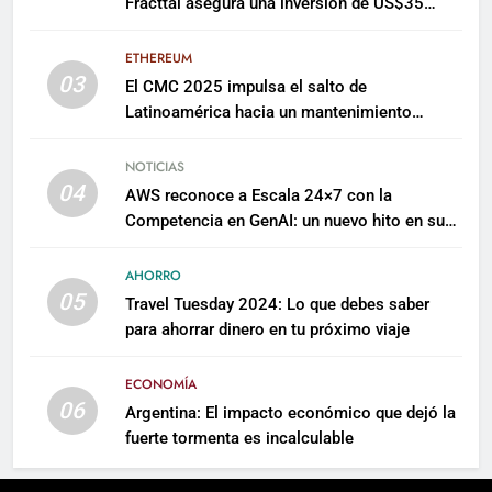
Fracttal asegura una inversión de US$35
millones para escalar su plataforma
ETHEREUM
03
El CMC 2025 impulsa el salto de
Latinoamérica hacia un mantenimiento
predictivo y sostenible
NOTICIAS
04
AWS reconoce a Escala 24×7 con la
Competencia en GenAI: un nuevo hito en su
expertise de inteligencia artificial empresarial
AHORRO
05
Travel Tuesday 2024: Lo que debes saber
para ahorrar dinero en tu próximo viaje
ECONOMÍA
06
Argentina: El impacto económico que dejó la
fuerte tormenta es incalculable