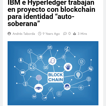
IBM e Hyperledger trabajan
en proyecto con blockchain
para identidad “auto-
soberana”
0
Andrés Taborda
9 Years Ago
3 Mins