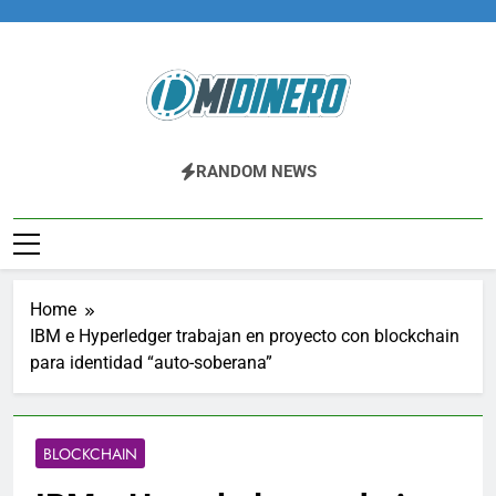
Skip
to
content
Midinero.co
Fintech, Criptomonedas
RANDOM NEWS
Home
IBM e Hyperledger trabajan en proyecto con blockchain
para identidad “auto-soberana”
BLOCKCHAIN