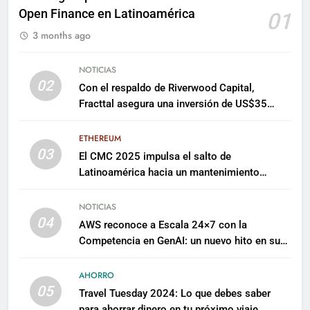
Open Finance en Latinoamérica
01
3 months ago
NOTICIAS
02
Con el respaldo de Riverwood Capital,
Fracttal asegura una inversión de US$35
millones para escalar su plataforma
ETHEREUM
03
El CMC 2025 impulsa el salto de
Latinoamérica hacia un mantenimiento
predictivo y sostenible
NOTICIAS
04
AWS reconoce a Escala 24×7 con la
Competencia en GenAI: un nuevo hito en su
expertise de inteligencia artificial empresarial
AHORRO
05
Travel Tuesday 2024: Lo que debes saber
para ahorrar dinero en tu próximo viaje