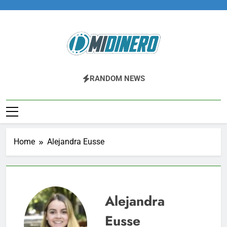
Skip
to
content
Midinero.co
Fintech, Criptomonedas
RANDOM NEWS
Home
Alejandra Eusse
Alejandra
Eusse