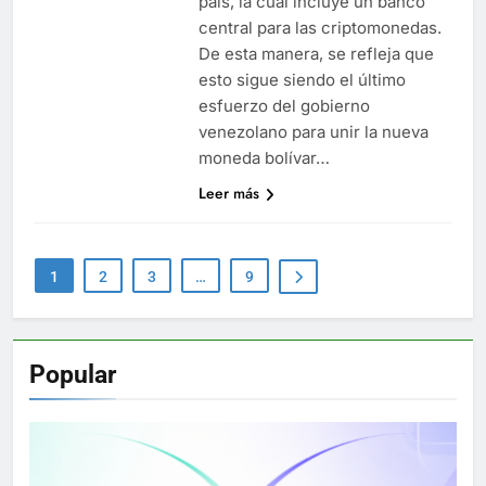
país, la cual incluye un banco
central para las criptomonedas.
De esta manera, se refleja que
esto sigue siendo el último
esfuerzo del gobierno
venezolano para unir la nueva
moneda bolívar…
Leer más
1
2
3
…
9
Popular