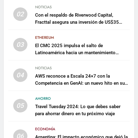
NOTICIAS
02
Con el respaldo de Riverwood Capital,
Fracttal asegura una inversión de US$35
millones para escalar su plataforma
ETHEREUM
03
El CMC 2025 impulsa el salto de
Latinoamérica hacia un mantenimiento
predictivo y sostenible
NOTICIAS
04
AWS reconoce a Escala 24×7 con la
Competencia en GenAI: un nuevo hito en su
expertise de inteligencia artificial empresarial
AHORRO
05
Travel Tuesday 2024: Lo que debes saber
para ahorrar dinero en tu próximo viaje
ECONOMÍA
06
Argentina: El impacto económico que dejó la