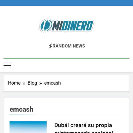
Skip
to
content
Midinero.co
Fintech, Criptomonedas
RANDOM NEWS
Home
Blog
emcash
emcash
Dubái creará su propia