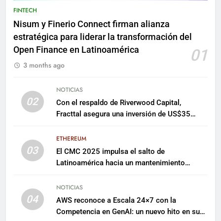
FINTECH
Nisum y Finerio Connect firman alianza
estratégica para liderar la transformación del
Open Finance en Latinoamérica
01
3 months ago
NOTICIAS
02
Con el respaldo de Riverwood Capital,
Fracttal asegura una inversión de US$35
millones para escalar su plataforma
ETHEREUM
03
El CMC 2025 impulsa el salto de
Latinoamérica hacia un mantenimiento
predictivo y sostenible
NOTICIAS
04
AWS reconoce a Escala 24×7 con la
Competencia en GenAI: un nuevo hito en su