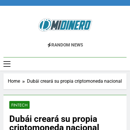
Skip
to
content
Midinero.co
Fintech, Criptomonedas
RANDOM NEWS
Home
Dubái creará su propia criptomoneda nacional
FINTECH
Dubái creará su propia
criptomoneda nacional