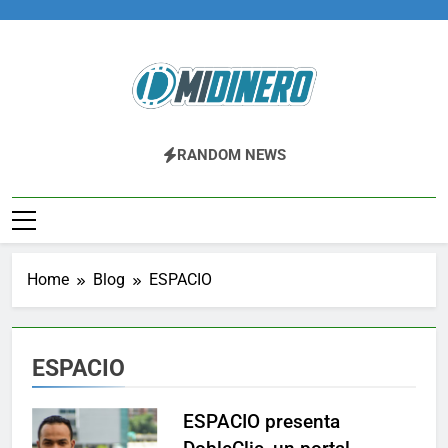
Skip
to
content
Midinero.co
Fintech, Criptomonedas
RANDOM NEWS
Home
Blog
ESPACIO
ESPACIO
ESPACIO presenta