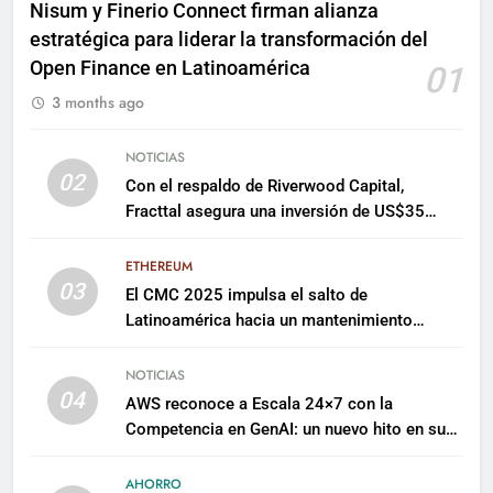
Nisum y Finerio Connect firman alianza
estratégica para liderar la transformación del
Open Finance en Latinoamérica
01
3 months ago
NOTICIAS
02
Con el respaldo de Riverwood Capital,
Fracttal asegura una inversión de US$35
millones para escalar su plataforma
ETHEREUM
03
El CMC 2025 impulsa el salto de
Latinoamérica hacia un mantenimiento
predictivo y sostenible
NOTICIAS
04
AWS reconoce a Escala 24×7 con la
Competencia en GenAI: un nuevo hito en su
expertise de inteligencia artificial empresarial
AHORRO