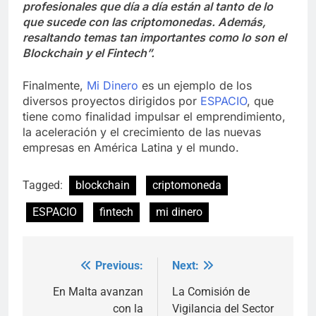
profesionales que día a día están al tanto de lo
que sucede con las criptomonedas. Además,
resaltando temas tan importantes como lo son el
Blockchain y el Fintech”.
Finalmente,
Mi Dinero
es un ejemplo de los
diversos proyectos dirigidos por
ESPACIO
, que
tiene como finalidad impulsar el emprendimiento,
la aceleración y el crecimiento de las nuevas
empresas en América Latina y el mundo.
Tagged:
blockchain
criptomoneda
ESPACIO
fintech
mi dinero
Previous:
Next:
Post
navigation
En Malta avanzan
La Comisión de
con la
Vigilancia del Sector