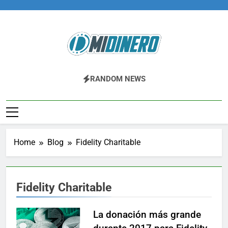
Skip
to
content
Midinero.co
Fintech, Criptomonedas
RANDOM NEWS
Home
Blog
Fidelity Charitable
Fidelity Charitable
La donación más grande