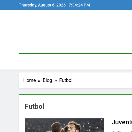
Skip
Thursday, August 6, 2026
7:34:24 PM
to
content
Home
Blog
Futbol
Futbol
Juvent