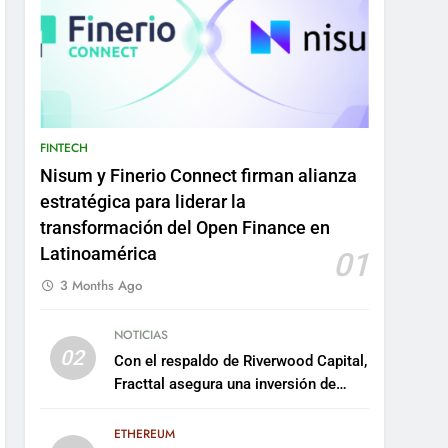
FINTECH
Nisum y Finerio Connect firman alianza
estratégica para liderar la
transformación del Open Finance en
Latinoamérica
01
3 Months Ago
NOTICIAS
02
Con el respaldo de Riverwood Capital,
Fracttal asegura una inversión de
US$35 millones para escalar su
plataforma
ETHEREUM