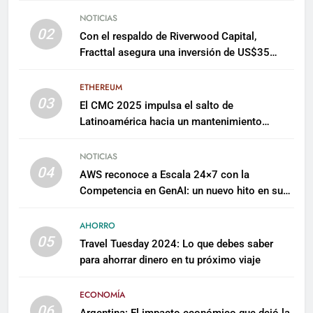
NOTICIAS
02
Con el respaldo de Riverwood Capital,
Fracttal asegura una inversión de US$35
millones para escalar su plataforma
ETHEREUM
03
El CMC 2025 impulsa el salto de
Latinoamérica hacia un mantenimiento
predictivo y sostenible
NOTICIAS
04
AWS reconoce a Escala 24×7 con la
Competencia en GenAI: un nuevo hito en su
expertise de inteligencia artificial empresarial
AHORRO
05
Travel Tuesday 2024: Lo que debes saber
para ahorrar dinero en tu próximo viaje
ECONOMÍA
06
Argentina: El impacto económico que dejó la