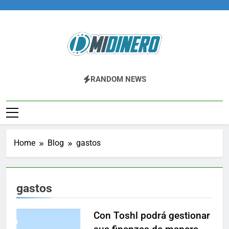
Skip
to
content
Midinero.co
Fintech, Criptomonedas
RANDOM NEWS
Home
Blog
gastos
gastos
Con Toshl podrá gestionar