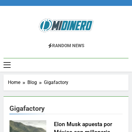
Skip
to
content
Midinero.co
Fintech, Criptomonedas
RANDOM NEWS
Home
Blog
Gigafactory
Gigafactory
Elon Musk apuesta por