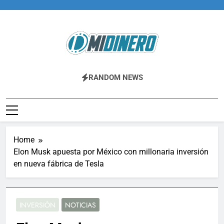
Skip
to
content
Midinero.co
Fintech, Criptomonedas
RANDOM NEWS
Home
Elon Musk apuesta por México con millonaria inversión
en nueva fábrica de Tesla
INVERSIÓN
NOTICIAS