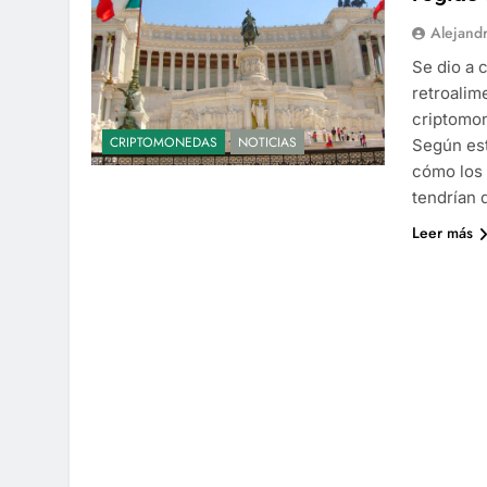
Alejand
Se dio a 
retroalim
criptomon
CRIPTOMONEDAS
NOTICIAS
Según est
cómo los
tendrían 
Leer más