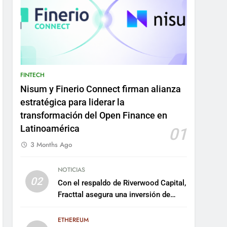
FINTECH
Nisum y Finerio Connect firman alianza
estratégica para liderar la
transformación del Open Finance en
Latinoamérica
01
3 Months Ago
NOTICIAS
02
Con el respaldo de Riverwood Capital,
Fracttal asegura una inversión de
US$35 millones para escalar su
plataforma
ETHEREUM