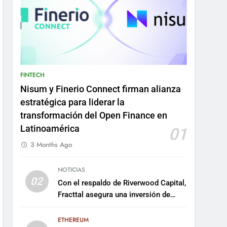
FINTECH
Nisum y Finerio Connect firman alianza
estratégica para liderar la
transformación del Open Finance en
Latinoamérica
01
3 Months Ago
NOTICIAS
02
Con el respaldo de Riverwood Capital,
Fracttal asegura una inversión de
US$35 millones para escalar su
plataforma
ETHEREUM