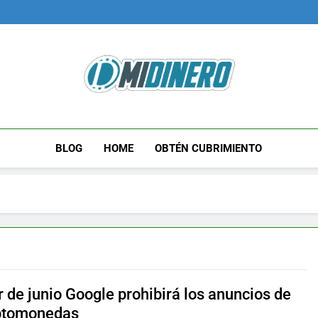
Midinero.co
Fintech, Criptomonedas
BLOG
HOME
OBTÉN CUBRIMIENTO
r de junio Google prohibirá los anuncios de
iptomonedas