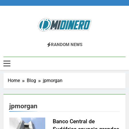
Skip
to
content
Midinero.co
Fintech, Criptomonedas
RANDOM NEWS
Home
Blog
jpmorgan
jpmorgan
Banco Central de