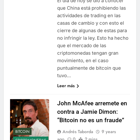
El día de hoy se dio a conocer
que China está prohibiendo las
actividades de trading en las
casas de cambio y con esto el
cierre de algunas de estas para
no infringir la ley. Esto ha hecho
que el mercado de las
criptomonedas tengan gran
movimiento, en el caso
puntualmente de bitcoin que
tuvo…
Leer más
John McAfee arremete en
contra a Jamie Dimon:
“Bitcoin no es un fraude”
Andrés Taborda
9 years
BITCOIN
ago
0
2 mins