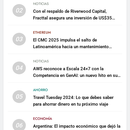
NOTICIAS
02
Con el respaldo de Riverwood Capital,
Fracttal asegura una inversión de US$35
millones para escalar su plataforma
ETHEREUM
03
El CMC 2025 impulsa el salto de
Latinoamérica hacia un mantenimiento
predictivo y sostenible
NOTICIAS
04
AWS reconoce a Escala 24×7 con la
Competencia en GenAI: un nuevo hito en su
expertise de inteligencia artificial empresarial
AHORRO
05
Travel Tuesday 2024: Lo que debes saber
para ahorrar dinero en tu próximo viaje
ECONOMÍA
06
Argentina: El impacto económico que dejó la