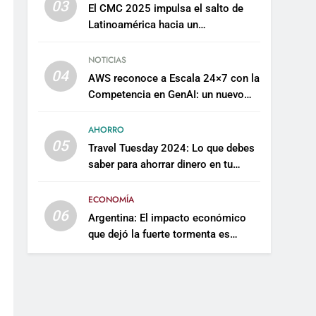
03
El CMC 2025 impulsa el salto de
Latinoamérica hacia un
mantenimiento predictivo y
sostenible
NOTICIAS
04
AWS reconoce a Escala 24×7 con la
Competencia en GenAI: un nuevo
hito en su expertise de inteligencia
artificial empresarial
AHORRO
05
Travel Tuesday 2024: Lo que debes
saber para ahorrar dinero en tu
próximo viaje
ECONOMÍA
06
Argentina: El impacto económico
que dejó la fuerte tormenta es
incalculable