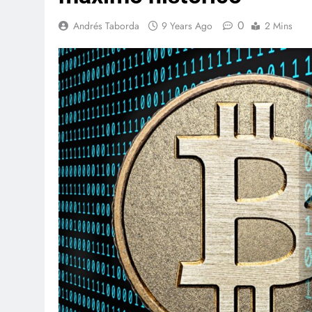
0
Andrés Taborda
9 Years Ago
2 Mins