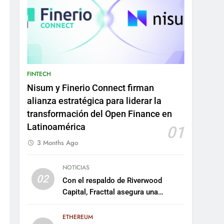
FINTECH
Nisum y Finerio Connect firman
alianza estratégica para liderar la
transformación del Open Finance en
Latinoamérica
01
3 Months Ago
NOTICIAS
02
Con el respaldo de Riverwood
Capital, Fracttal asegura una
inversión de US$35 millones para
escalar su plataforma
ETHEREUM