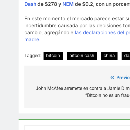
Dash
de $278 y
NEM
de $0.2, con un porcen
En este momento el mercado parece estar su
incertidumbre causada por las decisiones to
cambio, agregándole
las declaraciones del 
madre.
Tagged:
bitcoin
bitcoin cash
china
da
Previo
Post
navigation
John McAfee arremete en contra a Jamie Dim
“Bitcoin no es un frau