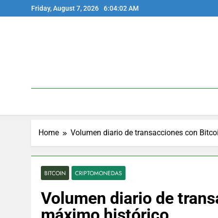
Skip
Friday, August 7, 2026
6:04:03 AM
to
content
Home
Volumen diario de transacciones con Bitco
BITCOIN
CRIPTOMONEDAS
Volumen diario de trans
máximo histórico