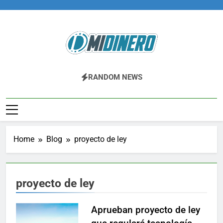
Skip
to
content
Midinero.co
Fintech, Criptomonedas
RANDOM NEWS
Home
Blog
proyecto de ley
proyecto de ley
Aprueban proyecto de ley