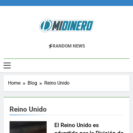
Skip
to
content
Midinero.co
Fintech, Criptomonedas
RANDOM NEWS
Home
Blog
Reino Unido
Reino Unido
El Reino Unido es