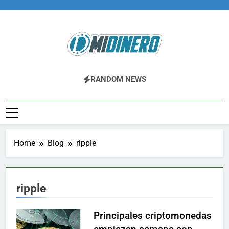
Skip
to
content
Midinero.co
Fintech, Criptomonedas
RANDOM NEWS
Home
Blog
ripple
ripple
Principales criptomonedas