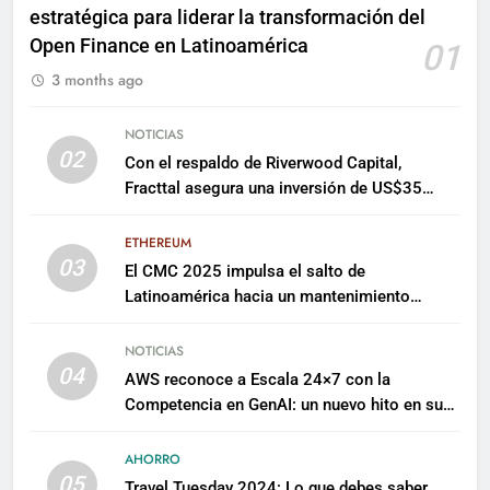
estratégica para liderar la transformación del
Open Finance en Latinoamérica
01
3 months ago
NOTICIAS
02
Con el respaldo de Riverwood Capital,
Fracttal asegura una inversión de US$35
millones para escalar su plataforma
ETHEREUM
03
El CMC 2025 impulsa el salto de
Latinoamérica hacia un mantenimiento
predictivo y sostenible
NOTICIAS
04
AWS reconoce a Escala 24×7 con la
Competencia en GenAI: un nuevo hito en su
expertise de inteligencia artificial empresarial
AHORRO
05
Travel Tuesday 2024: Lo que debes saber