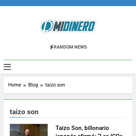
Skip
to
content
Midinero.co
Fintech, Criptomonedas
RANDOM NEWS
Home
Blog
taizo son
taizo son
Taizo Son, billonario