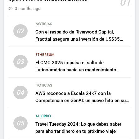
01
3 months ago
NOTICIAS
02
Con el respaldo de Riverwood Capital,
Fracttal asegura una inversión de US$35
millones para escalar su plataforma
ETHEREUM
03
El CMC 2025 impulsa el salto de
Latinoamérica hacia un mantenimiento
predictivo y sostenible
NOTICIAS
04
AWS reconoce a Escala 24×7 con la
Competencia en GenAI: un nuevo hito en su
expertise de inteligencia artificial empresarial
AHORRO
05
Travel Tuesday 2024: Lo que debes saber
para ahorrar dinero en tu próximo viaje