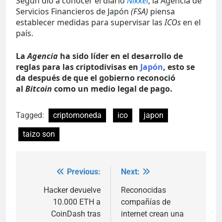
Según dio a conocer el diario
Nikkei
, la Agencia de
Servicios Financieros de Japón
(FSA)
piensa
establecer medidas para supervisar las
ICOs
en el
país.
La
Agencia
ha sido líder en el desarrollo de
reglas para las criptodivisas en
Japón
, esto se
da después de que el gobierno reconoció
al
Bitcoin
como un medio legal de pago.
Tagged:
criptomoneda
ico
japon
taizo son
Previous:
Next:
Post
navigation
Hacker devuelve
Reconocidas
10.000 ETH a
compañías de
CoinDash tras
internet crean una