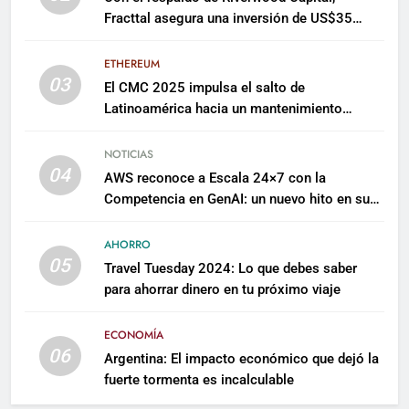
Fracttal asegura una inversión de US$35
millones para escalar su plataforma
ETHEREUM
03
El CMC 2025 impulsa el salto de
Latinoamérica hacia un mantenimiento
predictivo y sostenible
NOTICIAS
04
AWS reconoce a Escala 24×7 con la
Competencia en GenAI: un nuevo hito en su
expertise de inteligencia artificial empresarial
AHORRO
05
Travel Tuesday 2024: Lo que debes saber
para ahorrar dinero en tu próximo viaje
ECONOMÍA
06
Argentina: El impacto económico que dejó la
fuerte tormenta es incalculable