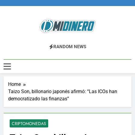
Skip
to
content
Midinero.co
Fintech, Criptomonedas
RANDOM NEWS
Home
Taizo Son, billonario japonés afirmó: “Las ICOs han
democratizado las finanzas”
CRIPTOMONEDAS