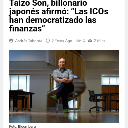
Taizo Son, billonario
japonés afirmó: “Las ICOs
han democratizado las
finanzas”
0
Andrés Taborda
9 Years Ago
2 Mins
Foto: Bloomberg