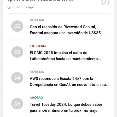
01
3 months ago
NOTICIAS
02
Con el respaldo de Riverwood Capital,
Fracttal asegura una inversión de US$35
millones para escalar su plataforma
ETHEREUM
03
El CMC 2025 impulsa el salto de
Latinoamérica hacia un mantenimiento
predictivo y sostenible
NOTICIAS
04
AWS reconoce a Escala 24×7 con la
Competencia en GenAI: un nuevo hito en su
expertise de inteligencia artificial empresarial
AHORRO
05
Travel Tuesday 2024: Lo que debes saber
para ahorrar dinero en tu próximo viaje