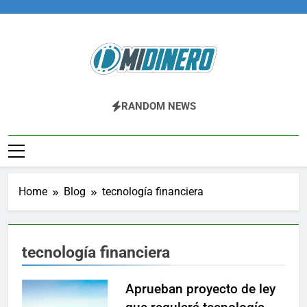
Skip
to
content
Midinero.co
Fintech, Criptomonedas
RANDOM NEWS
Home
Blog
tecnología financiera
tecnología financiera
Aprueban proyecto de ley