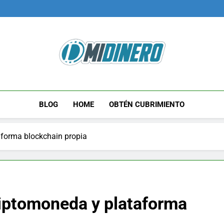
Midinero.co
Fintech, Criptomonedas
BLOG
HOME
OBTÉN CUBRIMIENTO
aforma blockchain propia
riptomoneda y plataforma