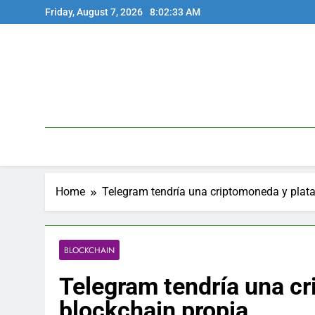
Skip
Friday, August 7, 2026
8:02:34 AM
to
content
Home
Telegram tendría una criptomoneda y plat
BLOCKCHAIN
Telegram tendría una c
blockchain propia