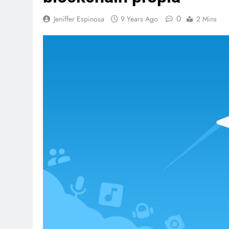
0
Jeniffer Espinosa
9 Years Ago
2 Mins