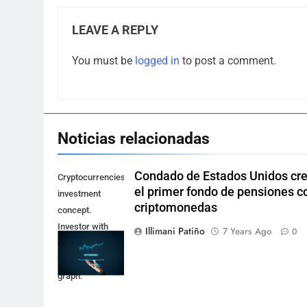
LEAVE A REPLY
You must be
logged in
to post a comment.
Noticias relacionadas
Condado de Estados Unidos cr
Cryptocurrencies
el primer fondo de pensiones c
investment
criptomonedas
concept.
Investor with
Illimani Patiño
7 Years Ago
0
digital tablet and
virtual tradeview
graph.