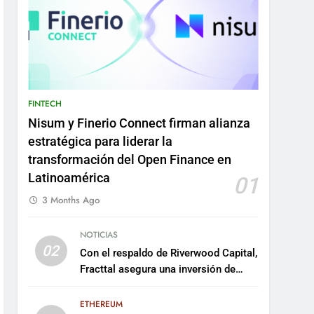
FINTECH
Nisum y Finerio Connect firman alianza
estratégica para liderar la
transformación del Open Finance en
Latinoamérica
01
3 Months Ago
NOTICIAS
02
Con el respaldo de Riverwood Capital,
Fracttal asegura una inversión de
US$35 millones para escalar su
plataforma
ETHEREUM