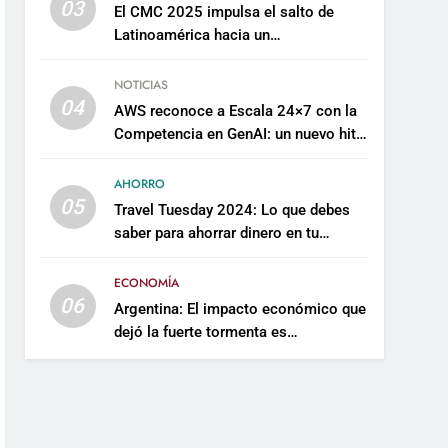
03
El CMC 2025 impulsa el salto de
Latinoamérica hacia un
mantenimiento predictivo y
sostenible
NOTICIAS
04
AWS reconoce a Escala 24×7 con la
Competencia en GenAI: un nuevo hito
en su expertise de inteligencia
artificial empresarial
AHORRO
05
Travel Tuesday 2024: Lo que debes
saber para ahorrar dinero en tu
próximo viaje
ECONOMÍA
06
Argentina: El impacto económico que
dejó la fuerte tormenta es
incalculable