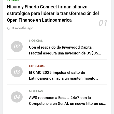
Nisum y Finerio Connect firman alianza
estratégica para liderar la transformación del
Open Finance en Latinoamérica
01
3 months ago
NOTICIAS
02
Con el respaldo de Riverwood Capital,
Fracttal asegura una inversión de US$35
millones para escalar su plataforma
ETHEREUM
03
El CMC 2025 impulsa el salto de
Latinoamérica hacia un mantenimiento
predictivo y sostenible
NOTICIAS
04
AWS reconoce a Escala 24×7 con la
Competencia en GenAI: un nuevo hito en su
expertise de inteligencia artificial empresarial