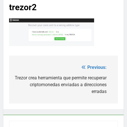
trezor2
Previous:
Post
navigation
Trezor crea herramienta que permite recuperar
criptomonedas enviadas a direcciones
erradas