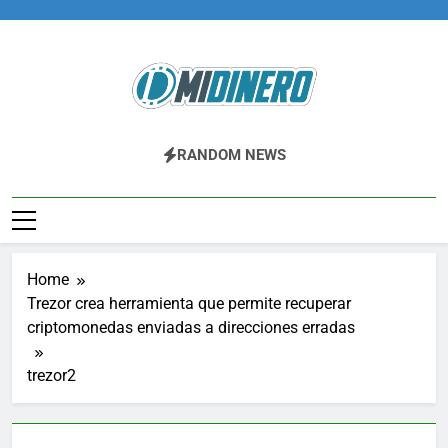
Skip
to
content
Midinero.co
Fintech, Criptomonedas
RANDOM NEWS
Home
Trezor crea herramienta que permite recuperar
criptomonedas enviadas a direcciones erradas
trezor2