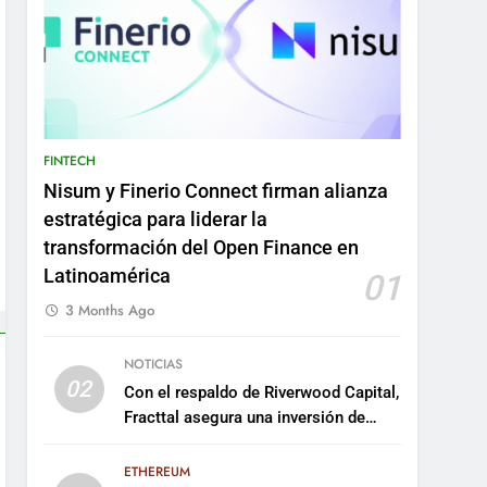
FINTECH
Nisum y Finerio Connect firman alianza
estratégica para liderar la
transformación del Open Finance en
Latinoamérica
01
3 Months Ago
NOTICIAS
02
Con el respaldo de Riverwood Capital,
Fracttal asegura una inversión de
US$35 millones para escalar su
plataforma
ETHEREUM