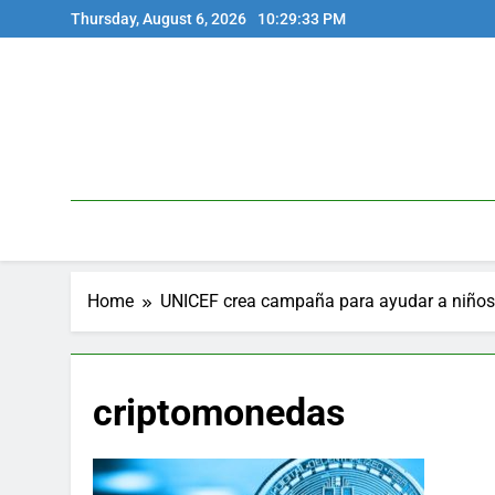
Skip
Thursday, August 6, 2026
10:29:33 PM
to
content
Home
UNICEF crea campaña para ayudar a niños,
criptomonedas