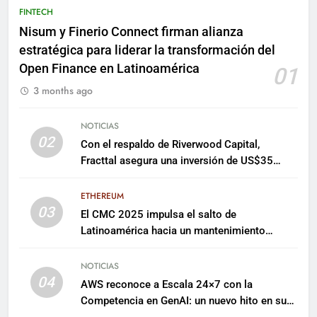
FINTECH
Nisum y Finerio Connect firman alianza
estratégica para liderar la transformación del
Open Finance en Latinoamérica
01
3 months ago
NOTICIAS
02
Con el respaldo de Riverwood Capital,
Fracttal asegura una inversión de US$35
millones para escalar su plataforma
ETHEREUM
03
El CMC 2025 impulsa el salto de
Latinoamérica hacia un mantenimiento
predictivo y sostenible
NOTICIAS
04
AWS reconoce a Escala 24×7 con la
Competencia en GenAI: un nuevo hito en su
expertise de inteligencia artificial empresarial