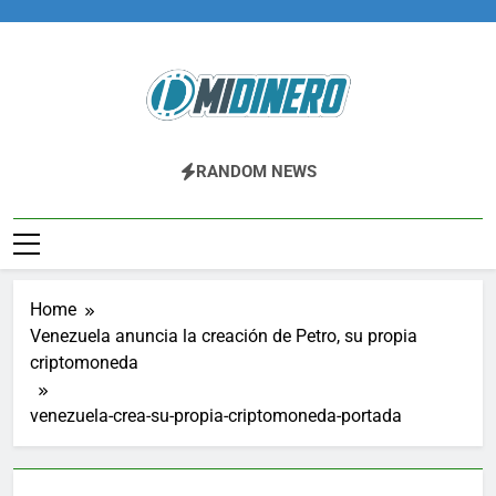
Skip
to
content
Midinero.co
Fintech, Criptomonedas
RANDOM NEWS
Home
Venezuela anuncia la creación de Petro, su propia
criptomoneda
venezuela-crea-su-propia-criptomoneda-portada