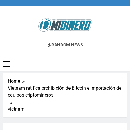
Skip
to
content
Midinero.co
Fintech, Criptomonedas
RANDOM NEWS
Home
Vietnam ratifica prohibición de Bitcoin e importación de
equipos criptomineros
vietnam