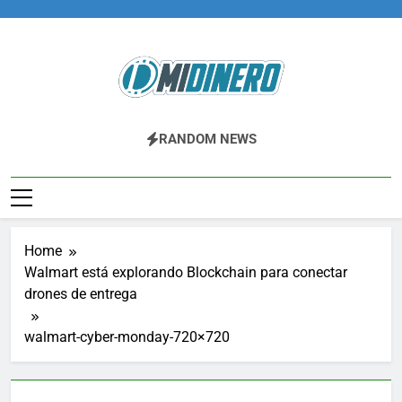
Skip
to
content
Midinero.co
Fintech, Criptomonedas
RANDOM NEWS
Home
Walmart está explorando Blockchain para conectar
drones de entrega
walmart-cyber-monday-720×720