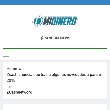
Skip
to
content
Midinero.co
Fintech, Criptomonedas
RANDOM NEWS
Home
Zcash anuncia que traerá algunas novedades a para el
2018
ZCashnetwork