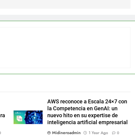
AWS reconoce a Escala 24×7 con
la Competencia en GenAI: un
ara
nuevo hito en su expertise de
inteligencia artificial empresarial
Midineroadmin
1 Year Ago
0
0