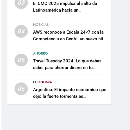
03
El CMC 2025 impulsa el salto de
Latinoamérica hacia un
mantenimiento predictivo y
sostenible
NOTICIAS
04
AWS reconoce a Escala 24×7 con la
Competencia en GenAI: un nuevo hito
en su expertise de inteligencia
artificial empresarial
AHORRO
05
Travel Tuesday 2024: Lo que debes
saber para ahorrar dinero en tu
próximo viaje
ECONOMÍA
06
Argentina: El impacto económico que
dejó la fuerte tormenta es
incalculable