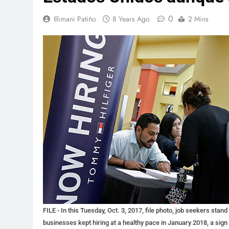
0
Illimani Patiño
8 Years Ago
2 Mins
FILE - In this Tuesday, Oct. 3, 2017, file photo, job seekers stand 
businesses kept hiring at a healthy pace in January 2018, a sign t