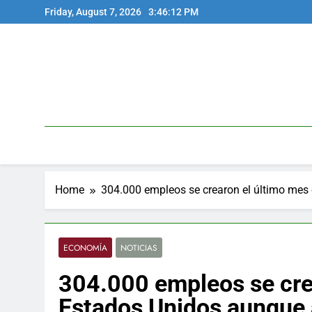
Skip
Friday, August 7, 2026
3:46:12 PM
to
content
Home
304.000 empleos se crearon el último me
ECONOMÍA
NOTICIAS
304.000 empleos se cre
Estados Unidos aunque