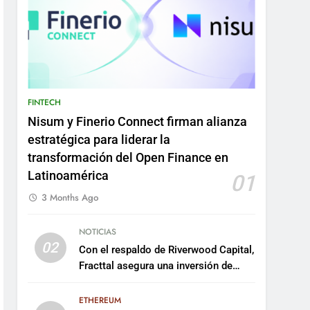
FINTECH
Nisum y Finerio Connect firman alianza
estratégica para liderar la
transformación del Open Finance en
Latinoamérica
01
3 Months Ago
NOTICIAS
02
Con el respaldo de Riverwood Capital,
Fracttal asegura una inversión de
US$35 millones para escalar su
plataforma
ETHEREUM