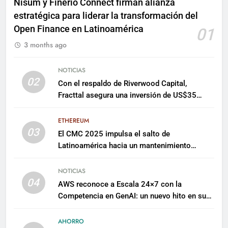
Nisum y Finerio Connect firman alianza
estratégica para liderar la transformación del
Open Finance en Latinoamérica
01
3 months ago
NOTICIAS
02
Con el respaldo de Riverwood Capital,
Fracttal asegura una inversión de US$35
millones para escalar su plataforma
ETHEREUM
03
El CMC 2025 impulsa el salto de
Latinoamérica hacia un mantenimiento
predictivo y sostenible
NOTICIAS
04
AWS reconoce a Escala 24×7 con la
Competencia en GenAI: un nuevo hito en su
expertise de inteligencia artificial empresarial
AHORRO