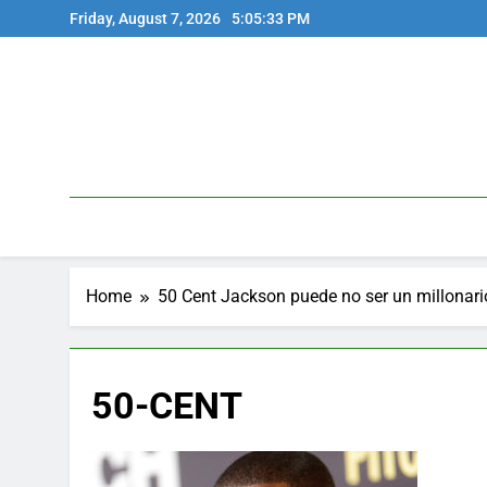
Skip
Friday, August 7, 2026
5:05:33 PM
to
content
Home
50 Cent Jackson puede no ser un millonario
50-CENT