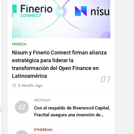
FINTECH
Nisum y Finerio Connect firman alianza
estratégica para liderar la
transformación del Open Finance en
Latinoamérica
01
3 Months Ago
NOTICIAS
02
Con el respaldo de Riverwood Capital,
Fracttal asegura una inversión de
US$35 millones para escalar su
plataforma
ETHEREUM