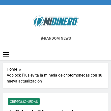
Skip
to
content
Midinero.co
Fintech, Criptomonedas
RANDOM NEWS
Home
Adblock Plus evita la minería de criptomonedas con su
nueva actualización
CRIPTOMONEDAS