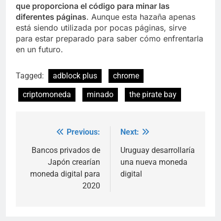
que proporciona el código para minar las
diferentes páginas
. Aunque esta hazaña apenas
está siendo utilizada por pocas páginas, sirve
para estar preparado para saber cómo enfrentarla
en un futuro.
Tagged:
adblock plus
chrome
criptomoneda
minado
the pirate bay
Previous:
Next:
Post
navigation
Bancos privados de
Uruguay desarrollaría
Japón crearían
una nueva moneda
moneda digital para
digital
2020