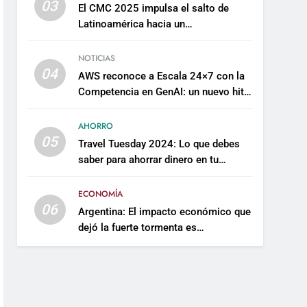
03
El CMC 2025 impulsa el salto de
Latinoamérica hacia un
mantenimiento predictivo y
sostenible
NOTICIAS
04
AWS reconoce a Escala 24×7 con la
Competencia en GenAI: un nuevo hito
en su expertise de inteligencia
artificial empresarial
AHORRO
05
Travel Tuesday 2024: Lo que debes
saber para ahorrar dinero en tu
próximo viaje
ECONOMÍA
06
Argentina: El impacto económico que
dejó la fuerte tormenta es
incalculable