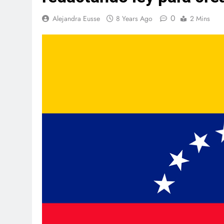
0
Alejandra Eusse
8 Years Ago
2 Mins