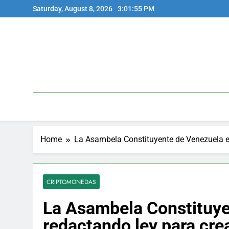
Skip
Saturday, August 8, 2026
3:01:55 PM
to
content
Home
La Asambela Constituyente de Venezuela es
CRIPTOMONEDAS
La Asambela Constituye
redactando ley para cre