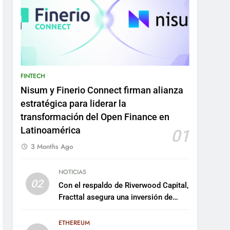
FINTECH
Nisum y Finerio Connect firman alianza
estratégica para liderar la
transformación del Open Finance en
Latinoamérica
01
3 Months Ago
NOTICIAS
02
Con el respaldo de Riverwood Capital,
Fracttal asegura una inversión de
US$35 millones para escalar su
plataforma
ETHEREUM