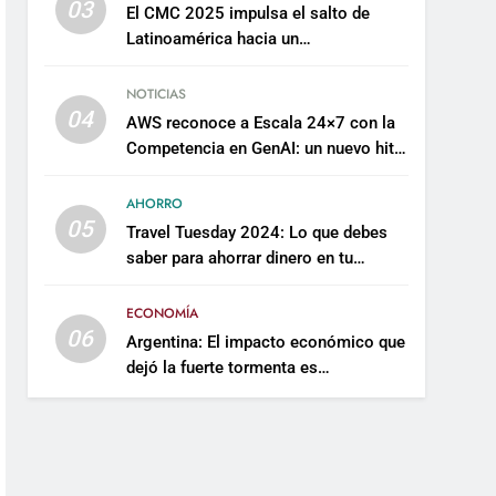
03
El CMC 2025 impulsa el salto de
Latinoamérica hacia un
mantenimiento predictivo y
sostenible
NOTICIAS
04
AWS reconoce a Escala 24×7 con la
Competencia en GenAI: un nuevo hito
en su expertise de inteligencia
artificial empresarial
AHORRO
05
Travel Tuesday 2024: Lo que debes
saber para ahorrar dinero en tu
próximo viaje
ECONOMÍA
06
Argentina: El impacto económico que
dejó la fuerte tormenta es
incalculable