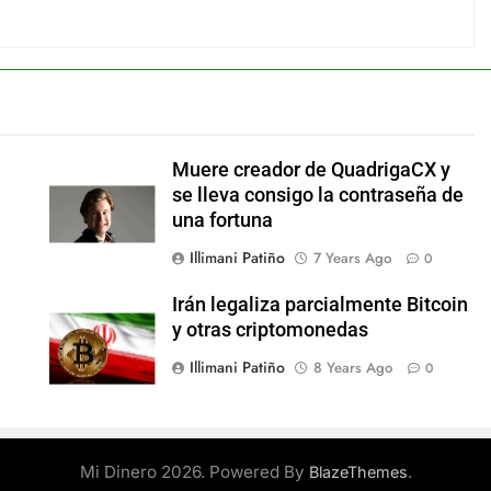
Muere creador de QuadrigaCX y
se lleva consigo la contraseña de
una fortuna
Illimani Patiño
7 Years Ago
0
Irán legaliza parcialmente Bitcoin
y otras criptomonedas
Illimani Patiño
8 Years Ago
0
Mi Dinero 2026. Powered By
.
BlazeThemes