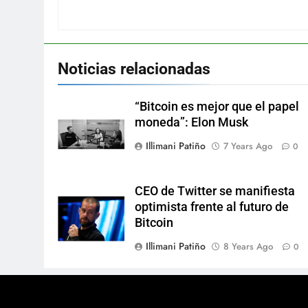
Noticias relacionadas
“Bitcoin es mejor que el papel
moneda”: Elon Musk
Illimani Patiño
7 Years Ago
0
CEO de Twitter se manifiesta
optimista frente al futuro de
Bitcoin
Illimani Patiño
8 Years Ago
0