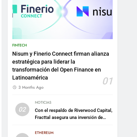
FINTECH
Nisum y Finerio Connect firman alianza
estratégica para liderar la
transformación del Open Finance en
Latinoamérica
01
3 Months Ago
NOTICIAS
02
Con el respaldo de Riverwood Capital,
Fracttal asegura una inversión de
US$35 millones para escalar su
plataforma
ETHEREUM