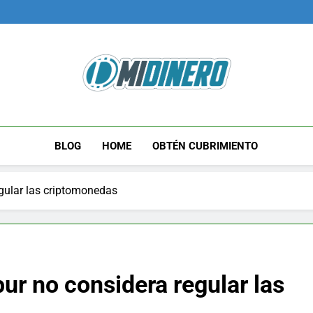
Midinero.co
Fintech, Criptomonedas
BLOG
HOME
OBTÉN CUBRIMIENTO
gular las criptomonedas
ur no considera regular las