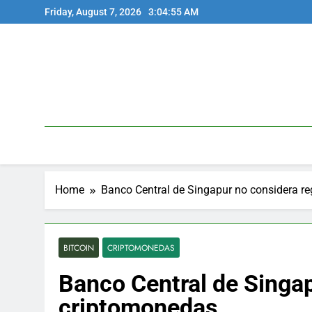
Skip
Friday, August 7, 2026
3:04:56 AM
to
content
Home
Banco Central de Singapur no considera re
BITCOIN
CRIPTOMONEDAS
Banco Central de Singap
criptomonedas