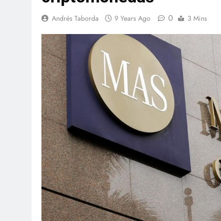
0
Andrés Taborda
9 Years Ago
3 Mins