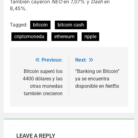
También cayeron
NEO
en 7,07% y
Dash
en
8,45%.
Tagged:
bitcoin
bitcoin cash
criptomoneda
ethereum
ripple
Previous:
Next:
Post
navigation
Bitcoin superó los
“Banking on Bitcoin”
4400 dólares y las
ya se encuentra
otras monedas
disponible en Netflix
también crecieron
LEAVE A REPLY