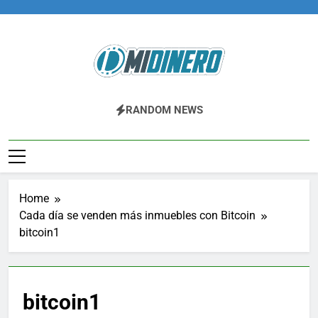
Skip
to
content
Midinero.co
Fintech, Criptomonedas
RANDOM NEWS
Home
Cada día se venden más inmuebles con Bitcoin
bitcoin1
bitcoin1