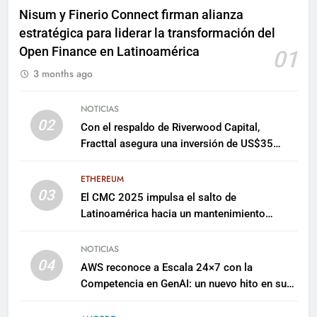
Nisum y Finerio Connect firman alianza
estratégica para liderar la transformación del
Open Finance en Latinoamérica
01
3 months ago
NOTICIAS
02
Con el respaldo de Riverwood Capital,
Fracttal asegura una inversión de US$35
millones para escalar su plataforma
ETHEREUM
03
El CMC 2025 impulsa el salto de
Latinoamérica hacia un mantenimiento
predictivo y sostenible
NOTICIAS
04
AWS reconoce a Escala 24×7 con la
Competencia en GenAI: un nuevo hito en su
expertise de inteligencia artificial empresarial