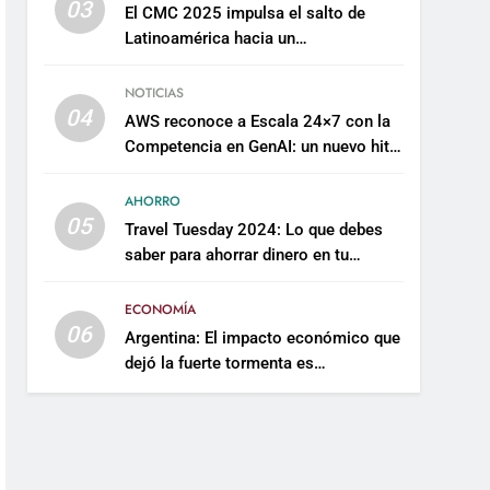
03
El CMC 2025 impulsa el salto de
Latinoamérica hacia un
mantenimiento predictivo y
sostenible
NOTICIAS
04
AWS reconoce a Escala 24×7 con la
Competencia en GenAI: un nuevo hito
en su expertise de inteligencia
artificial empresarial
AHORRO
05
Travel Tuesday 2024: Lo que debes
saber para ahorrar dinero en tu
próximo viaje
ECONOMÍA
06
Argentina: El impacto económico que
dejó la fuerte tormenta es
incalculable