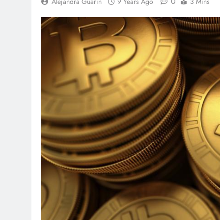
0
Alejandra Guarín
9 Years Ago
3 Mins