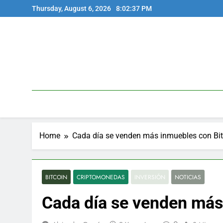
Skip
Thursday, August 6, 2026
8:02:38 PM
to
content
Home
Cada día se venden más inmuebles con Bit
BITCOIN
CRIPTOMONEDAS
INVERSIÓN
NOTICIAS
Cada día se venden más