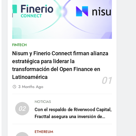
FINTECH
Nisum y Finerio Connect firman alianza
estratégica para liderar la
transformación del Open Finance en
Latinoamérica
01
3 Months Ago
NOTICIAS
02
Con el respaldo de Riverwood Capital,
Fracttal asegura una inversión de
US$35 millones para escalar su
plataforma
ETHEREUM